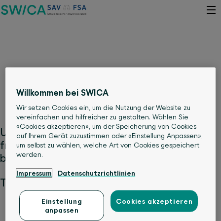
Kontaktieren Sie uns – wir sind
gerne für Sie da
Willkommen bei SWICA
Wir setzen Cookies ein, um die Nutzung der Website zu
vereinfachen und hilfreicher zu gestalten. Wählen Sie
«Cookies akzeptieren», um der Speicherung von Cookies
Unsere Mitarbeiterinnen und Mitarbeiter
auf Ihrem Gerät zuzustimmen oder «Einstellung Anpassen»,
freuen sich, Sie beraten und Ihre Fragen
um selbst zu wählen, welche Art von Cookies gespeichert
werden.
beantworten zu dürfen.
Impressum
Datenschutzrichtlinien
Telefon:
+41 58 800 99 33
Einstellung
Cookies akzeptieren
anpassen