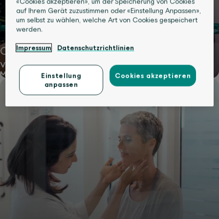
«Cookies akzeptieren», um der Speicherung von Cookies
auf Ihrem Gerät zuzustimmen oder «Einstellung Anpassen»,
um selbst zu wählen, welche Art von Cookies gespeichert
werden.
Impressum
Datenschutzrichtlinien
Ohne Jojo-Effekt den Lebensstil nachhaltig
verändern
Mehr lesen
Einstellung
Cookies akzeptieren
anpassen
Körper