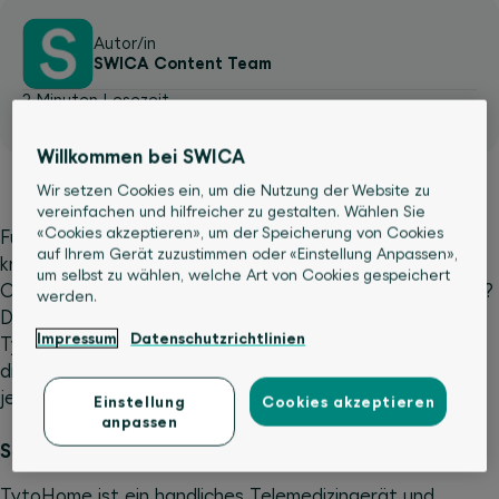
Autor/in
SWICA Content Team
2 Minuten Lesezeit
05. April 2021
Willkommen bei SWICA
Wir setzen Cookies ein, um die Nutzung der Website zu
vereinfachen und hilfreicher zu gestalten. Wählen Sie
«Cookies akzeptieren», um der Speicherung von Cookies
Für Eltern ist es nicht immer einfach einzuschätzen, wie
auf Ihrem Gerät zuzustimmen oder «Einstellung Anpassen»,
krank ihre Kinder bei Fieber, Husten, Hals- oder
um selbst zu wählen, welche Art von Cookies gespeichert
Ohrenschmerzen sind. Handelt es sich um eine Erkältung?
werden.
Die Grippe? Allergien? Ist ein Arztbesuch angesagt?
Impressum
Datenschutzrichtlinien
TytoHome bringt Klarheit und im besten Fall auch gleich
die passende Therapie – bequem von zu Hause und zu
jeder Tages- und Nachtzeit.
Einstellung
Cookies akzeptieren
anpassen
Sofort Klarheit
TytoHome ist ein handliches Telemedizingerät und